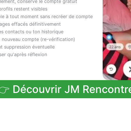
lement, conserve le compte gratuit
ofils restent visibles
le à tout moment sans recréer de compte
sages effacés définitivement
es contacts ou ton historique
n nouveau compte (re-vérification)
t suppression éventuelle
iser qu'après réflexion
👉 Découvrir JM Rencontr