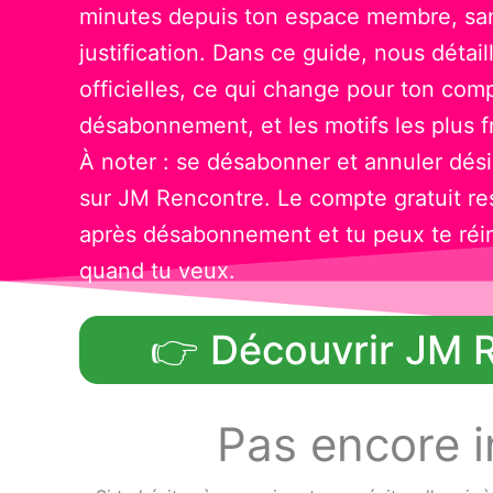
minutes depuis ton espace membre, san
justification. Dans ce guide, nous détai
officielles, ce qui change pour ton com
désabonnement, et les motifs les plus
À noter : se désabonner et annuler dés
sur JM Rencontre. Le compte gratuit res
après désabonnement et tu peux te réi
quand tu veux.
👉 Découvrir JM 
Pas encore i