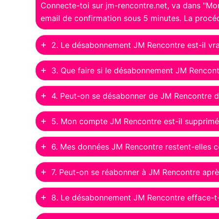
Connecte-toi sur jm-rencontre.net, va dans "Mon
email de confirmation sous 5 minutes. La procé
2. Le désabonnement JM Rencontre est-il vra
3. Que faire si le désabonnement JM Rencont
4. Peut-on se désabonner de JM Rencontre 
5. Mon compte JM Rencontre est-il supprim
6. Mes données JM Rencontre restent-elles 
7. Peut-on se réabonner à JM Rencontre apr
8. Le désabonnement JM Rencontre efface-t-il 