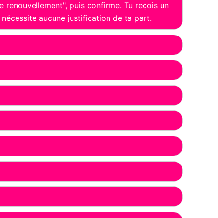
 renouvellement", puis confirme. Tu reçois un
cessite aucune justification de ta part.