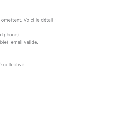
omettent. Voici le détail :
artphone).
le), email valide.
 collective.