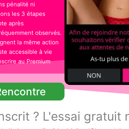
s pénalité ni
llons les 3 étapes
pte après
 fréquemment observés.
ignent la même action
te accessible à vie
nscrire au Premium
Rencontre
nscrit ? L'essai gratuit