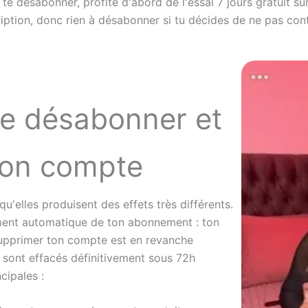
 à te désabonner, profite d'abord de l'essai 7 jours gratui
cription, donc rien à désabonner si tu décides de ne pas cont
se désabonner et
son compte
'elles produisent des effets très différents.
ment automatique de ton abonnement : ton
Supprimer ton compte est en revanche
s sont effacés définitivement sous 72h
cipales :